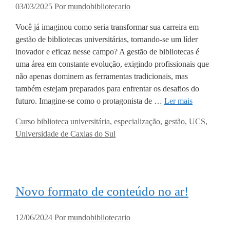
03/03/2025
Por
mundobibliotecario
Você já imaginou como seria transformar sua carreira em
gestão de bibliotecas universitárias, tornando-se um líder
inovador e eficaz nesse campo? A gestão de bibliotecas é
uma área em constante evolução, exigindo profissionais que
não apenas dominem as ferramentas tradicionais, mas
também estejam preparados para enfrentar os desafios do
futuro. Imagine-se como o protagonista de …
Ler mais
Categorias
Tags
Curso
biblioteca universitária
,
especialização
,
gestão
,
UCS
,
Universidade de Caxias do Sul
Novo formato de conteúdo no ar!
12/06/2024
Por
mundobibliotecario