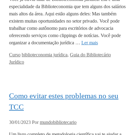
especialidade da Biblioteconomia que tem alguns dos salários
mais altos da área. Aqui estão alguns deles: Mas também
existem muitas oportunidades no setor privado. Você pode
trabalhar como autônomo para escritórios de advocacia
oferecendo serviços como clippings de notícias. Você pode
organizar a documentação jurídica …
Ler mais
Categorias
Tags
Curso
biblioteconomia jurídica
,
Guia do Bibliotecário
Jurídico
Como evitar estes problemas no seu
TCC
30/01/2023
Por
mundobibliotecario
Um livro completo de metodologia científica vai te ajudar a