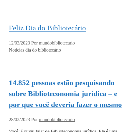
Feliz Dia do Bibliotecário
12/03/2023
Por
mundobibliotecario
Categorias
Tags
Notícias
dia do bibliotecário
14.852 pessoas estão pesquisando
sobre Biblioteconomia jurídica – e
por que você deveria fazer o mesmo
28/02/2023
Por
mundobibliotecario
Você já ouviu falar de Biblioteconomia jurídica. Ela é uma