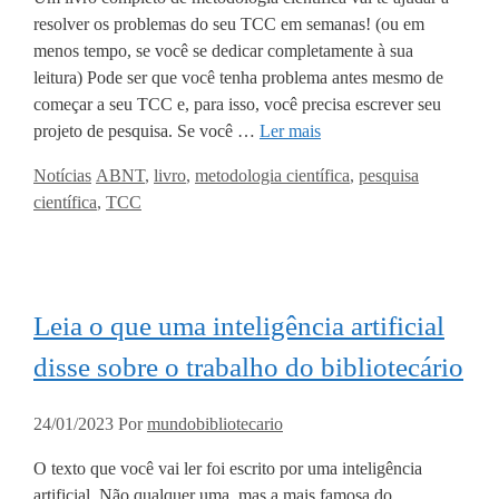
resolver os problemas do seu TCC em semanas! (ou em
menos tempo, se você se dedicar completamente à sua
leitura) Pode ser que você tenha problema antes mesmo de
começar a seu TCC e, para isso, você precisa escrever seu
projeto de pesquisa. Se você …
Ler mais
Categorias
Tags
Notícias
ABNT
,
livro
,
metodologia científica
,
pesquisa
científica
,
TCC
Leia o que uma inteligência artificial
disse sobre o trabalho do bibliotecário
24/01/2023
Por
mundobibliotecario
O texto que você vai ler foi escrito por uma inteligência
artificial. Não qualquer uma, mas a mais famosa do