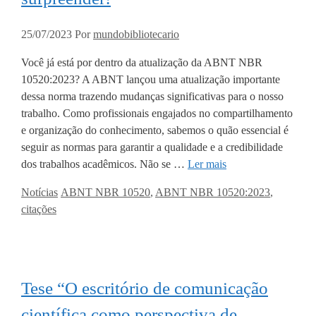
25/07/2023
Por
mundobibliotecario
Você já está por dentro da atualização da ABNT NBR
10520:2023? A ABNT lançou uma atualização importante
dessa norma trazendo mudanças significativas para o nosso
trabalho. Como profissionais engajados no compartilhamento
e organização do conhecimento, sabemos o quão essencial é
seguir as normas para garantir a qualidade e a credibilidade
dos trabalhos acadêmicos. Não se …
Ler mais
Categorias
Tags
Notícias
ABNT NBR 10520
,
ABNT NBR 10520:2023
,
citações
Tese “O escritório de comunicação
científica como perspectiva de