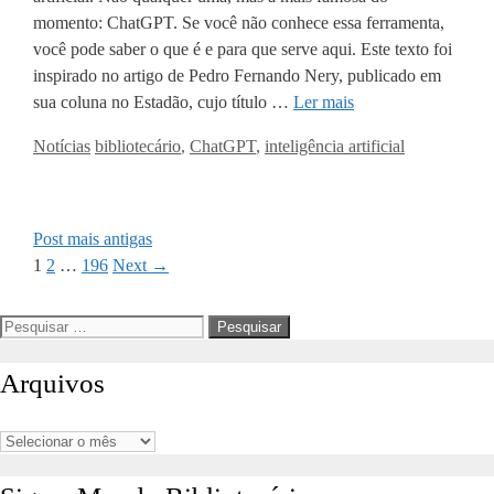
momento: ChatGPT. Se você não conhece essa ferramenta,
você pode saber o que é e para que serve aqui. Este texto foi
inspirado no artigo de Pedro Fernando Nery, publicado em
sua coluna no Estadão, cujo título …
Ler mais
Categorias
Tags
Notícias
bibliotecário
,
ChatGPT
,
inteligência artificial
Post mais antigas
Page
Page
Page
1
2
…
196
Next
→
Pesquisar
por:
Arquivos
Arquivos