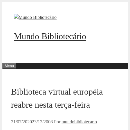
Pular
para
o
conteúdo
Mundo Bibliotecário
Menu
Biblioteca virtual européia
reabre nesta terça-feira
21/07/2020
23/12/2008
Por
mundobibliotecario