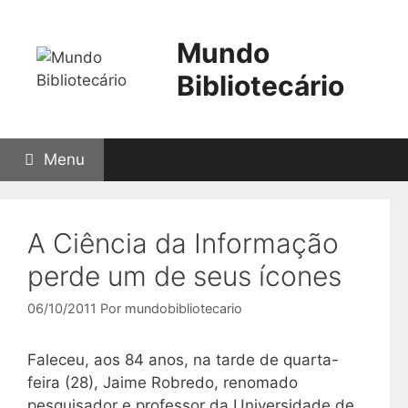
Pular
para
Mundo
o
conteúdo
Bibliotecário
Menu
A Ciência da Informação
perde um de seus ícones
06/10/2011
Por
mundobibliotecario
Faleceu, aos 84 anos, na tarde de quarta-
feira (28), Jaime Robredo, renomado
pesquisador e professor da Universidade de