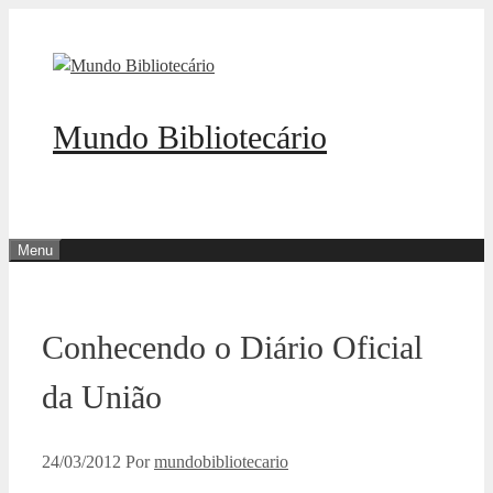
Pular
para
o
conteúdo
Mundo Bibliotecário
Menu
Conhecendo o Diário Oficial
da União
24/03/2012
Por
mundobibliotecario