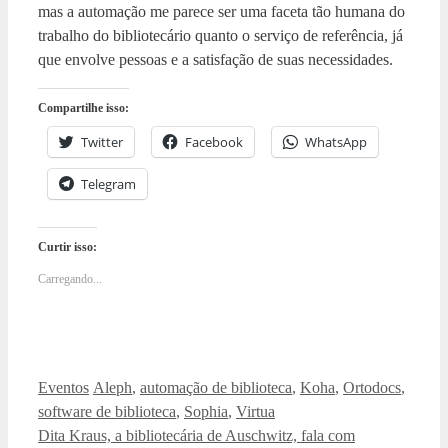
mas a automação me parece ser uma faceta tão humana do
trabalho do bibliotecário quanto o serviço de referência, já
que envolve pessoas e a satisfação de suas necessidades.
Compartilhe isso:
Twitter
Facebook
WhatsApp
Telegram
Curtir isso:
Carregando...
Categorias
Tags
Eventos
Aleph
,
automação de biblioteca
,
Koha
,
Ortodocs
,
software de biblioteca
,
Sophia
,
Virtua
Dita Kraus, a bibliotecária de Auschwitz, fala com