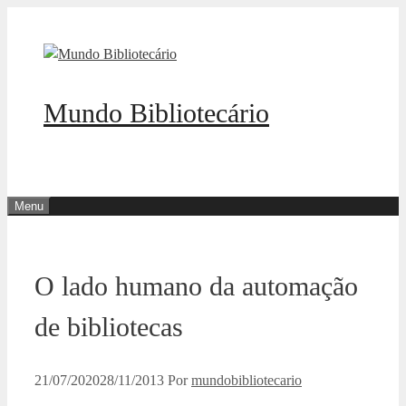
Pular
para
o
conteúdo
Mundo Bibliotecário
Menu
O lado humano da automação
de bibliotecas
21/07/2020
28/11/2013
Por
mundobibliotecario