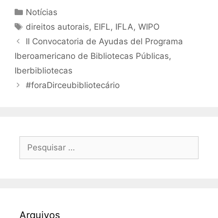
Categorias
Notícias
Tags
direitos autorais
,
EIFL
,
IFLA
,
WIPO
II Convocatoria de Ayudas del Programa
Iberoamericano de Bibliotecas Públicas,
Iberbibliotecas
#foraDirceubibliotecário
Pesquisar
por:
Arquivos