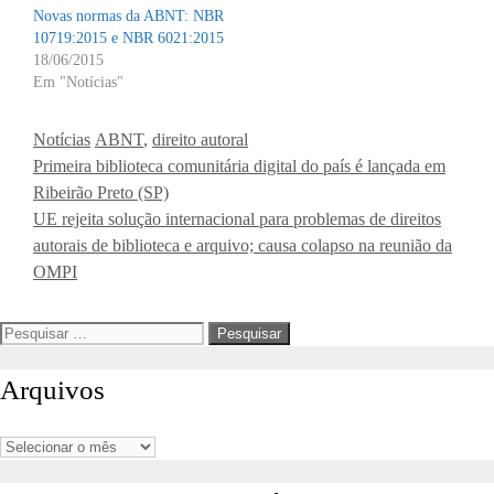
Novas normas da ABNT: NBR
10719:2015 e NBR 6021:2015
18/06/2015
Em "Notícias"
Categorias
Tags
Notícias
ABNT
,
direito autoral
Primeira biblioteca comunitária digital do país é lançada em
Ribeirão Preto (SP)
UE rejeita solução internacional para problemas de direitos
autorais de biblioteca e arquivo; causa colapso na reunião da
OMPI
Pesquisar
por:
Arquivos
Arquivos