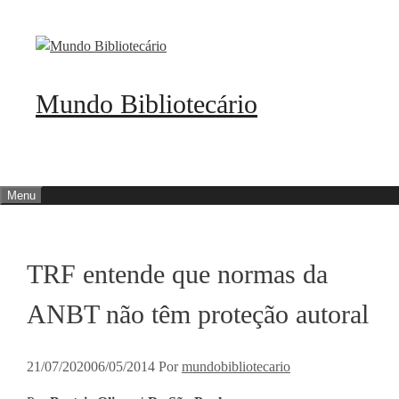
Pular
para
o
conteúdo
Mundo Bibliotecário
Menu
TRF entende que normas da
ANBT não têm proteção autoral
21/07/2020
06/05/2014
Por
mundobibliotecario