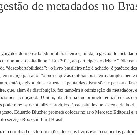
gestão de metadados no Bras
argalos do mercado editorial brasileiro é, ainda, a gestão de metada
 dar nome ao coitadinho”. Em 2012, ao participar do debate “Dilemas e
da “descobertabilidade”: “o livro brasileiro não é achado, é patético 
er, em março passado: “o pior é que as editoras brasileiras simplesment
sunto, então, deixou de ser apenas a pauta das discussões e passou a f
ire, que, além da distribuição, faz também a otimização de metadados,
oticiamos a criação da Ubiqui, plataforma que promete reduzir custos 
es podem revisar e atualizar produtos já cadastrados no sistema da hold
agosto, Eduardo Blucher promete colocar no ar o Mercado Editorial e
do serviço Books in Print Brasil.
azem o upload das informações dos seus livros e as ferramentas padro