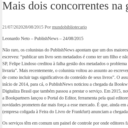
Mais dois concorrentes na 
21/07/2020
28/08/2015
Por
mundobibliotecario
Leonardo Neto – PublishNews – 24/08/2015
Não raro, os colunistas do PublishNews apontam que um dos maiores g
escreveu: “publicar um livro sem metadados é como ter um filho e não
SP, Felipe Lindoso creditou à falha gestão dos metadados o problema 
livraria”. Mais recentemente, o colunista voltou ao assunto ao escrev
de como incluir tags significativos do conteúdo de seus livros”. O as
início de 2014, para cá, o PublishNews noticiou a chegada da Bookw
Digitaliza Brasil que também passou a prestar o serviço. Em 2015, n
a Bookpartners lançou o Portal do Editor, ferramenta pela qual editor
novidades prometem dar mais força a esse mercado. É que, ainda em 
(empresa coligada à Feira do Livro de Frankfurt) anunciam a chegada 
Os serviços têm em comum um painel de controle por onde editores f