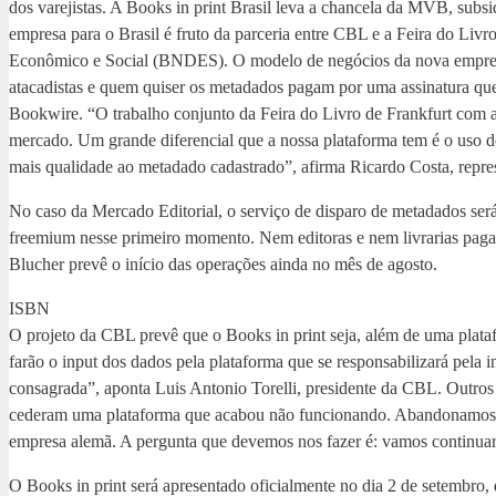
dos varejistas. A Books in print Brasil leva a chancela da MVB, subs
empresa para o Brasil é fruto da parceria entre CBL e a Feira do Li
Econômico e Social (BNDES). O modelo de negócios da nova empresa n
atacadistas e quem quiser os metadados pagam por uma assinatura qu
Bookwire. “O trabalho conjunto da Feira do Livro de Frankfurt com 
mercado. Um grande diferencial que a nossa plataforma tem é o uso d
mais qualidade ao metadado cadastrado”, afirma Ricardo Costa, repres
No caso da Mercado Editorial, o serviço de disparo de metadados se
freemium nesse primeiro momento. Nem editoras e nem livrarias pagar
Blucher prevê o início das operações ainda no mês de agosto.
ISBN
O projeto da CBL prevê que o Books in print seja, além de uma plata
farão o input dos dados pela plataforma que se responsabilizará pela
consagrada”, aponta Luis Antonio Torelli, presidente da CBL. Outros 
cederam uma plataforma que acabou não funcionando. Abandonamos o p
empresa alemã. A pergunta que devemos nos fazer é: vamos continuar 
O Books in print será apresentado oficialmente no dia 2 de setembro