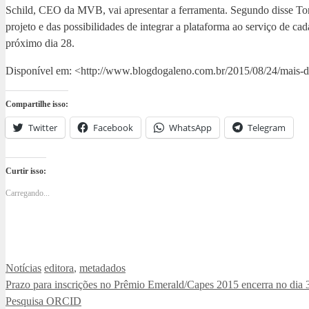
Schild, CEO da MVB, vai apresentar a ferramenta. Segundo disse To
projeto e das possibilidades de integrar a plataforma ao serviço de c
próximo dia 28.
Disponível em: <http://www.blogdogaleno.com.br/2015/08/24/mais-do
Compartilhe isso:
Twitter
Facebook
WhatsApp
Telegram
Curtir isso:
Carregando...
Categorias
Tags
Notícias
editora
,
metadados
Prazo para inscrições no Prêmio Emerald/Capes 2015 encerra no dia 
Pesquisa ORCID