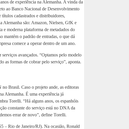
0 anos de experiência na Alemanha. A vinda da
rojeto ao Banco Nacional de Desenvolvimento
tulos cadastrados e distribuidores,
á na Alemanha são: Amazon, Nielsen, GfK e
eta e moderna plataforma de metadados do
sso mantém o padrão de entradas, o que dá
empresa comece a operar dentro de um ano.
por serviços avançados. “Optamos pelo modelo
o as formas de cobrar pelo serviço”, aponta.
no Brasil. Caso o projeto ande, as editoras
a na Alemanha. É uma experiência já
mbra Torelli. “Há alguns anos, os espanhóis
ação constante do serviço está no DNA da
emos errar de novo”, define Torelli.
55 – Rio de Janeiro/RJ). Na ocasião, Ronald