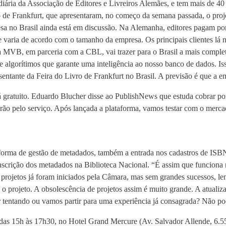
idiária da Associação de Editores e Livreiros Alemães, e tem mais de 4
vro de Frankfurt, que apresentaram, no começo da semana passada, o p
o Brasil ainda está em discussão. Na Alemanha, editores pagam por tí
e varia de acordo com o tamanho da empresa. Os principais clientes l
a MVB, em parceria com a CBL, vai trazer para o Brasil a mais compl
e algorítimos que garante uma inteligência ao nosso banco de dados. I
entante da Feira do Livro de Frankfurt no Brasil. A previsão é que a 
rá gratuito. Eduardo Blucher disse ao PublishNews que estuda cobrar 
ão pelo serviço. Após lançada a plataforma, vamos testar com o mercad
forma de gestão de metadados, também a entrada nos cadastros de ISBN 
 inscrição dos metadados na Biblioteca Nacional. “É assim que funcion
projetos já foram iniciados pela Câmara, mas sem grandes sucessos, le
rojeto. A obsolescência de projetos assim é muito grande. A atualiz
tentando ou vamos partir para uma experiência já consagrada? Não pod
, das 15h às 17h30, no Hotel Grand Mercure (Av. Salvador Allende, 6.5