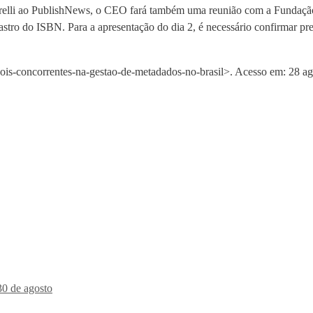
relli ao PublishNews, o CEO fará também uma reunião com a Fundação
adastro do ISBN. Para a apresentação do dia 2, é necessário confirmar p
is-concorrentes-na-gestao-de-metadados-no-brasil>. Acesso em: 28 ag
30 de agosto