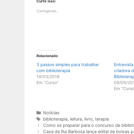
Curtir isso:
Carregando...
Relacionado
3 passos simples para trabalhar
Entrevist
com biblioterapia
criadora 
19/03/2018
Bibliotera
Em "Curso"
09/09/20
Em "Curso
Categorias
Notícias
Tags
biblioterapia
,
leitura
,
livro
,
terapia
Como se preparar para o concurso de bibli
Casa de Rui Barbosa lança edital de bolsas 