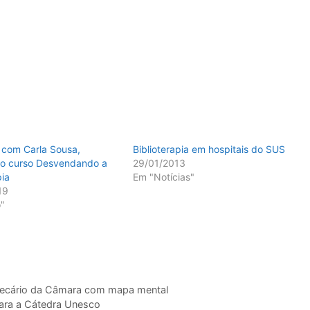
a com Carla Sousa,
Biblioterapia em hospitais do SUS
do curso Desvendando a
29/01/2013
pia
Em "Notícias"
19
"
otecário da Câmara com mapa mental
para a Cátedra Unesco