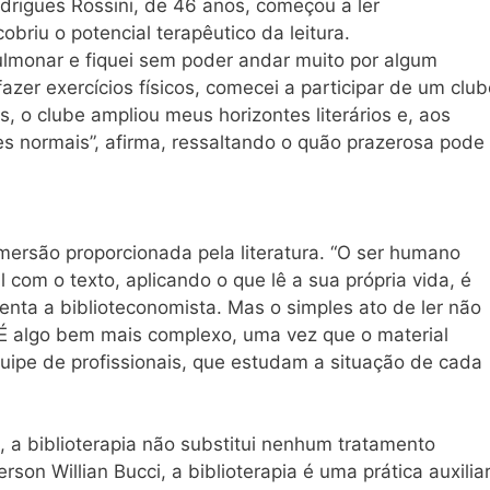
rigues Rossini, de 46 anos, começou a ler
briu o potencial terapêutico da leitura.
lmonar e fiquei sem poder andar muito por algum
zer exercícios físicos, comecei a participar de um club
, o clube ampliou meus horizontes literários e, aos
es normais”, afirma, ressaltando o quão prazerosa pode
imersão proporcionada pela literatura. “O ser humano
om o texto, aplicando o que lê a sua própria vida, é
centa a biblioteconomista. Mas o simples ato de ler não
 “É algo bem mais complexo, uma vez que o material
uipe de profissionais, que estudam a situação de cada
 a biblioterapia não substitui nenhum tratamento
on Willian Bucci, a biblioterapia é uma prática auxiliar