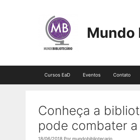
Pular
para
o
conteúdo
Mundo B
Cursos EaD
Eventos
Contato
Conheça a bibliot
pode combater a
18/06/2018
Por
mundobibliotecario