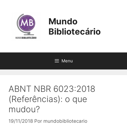
Pular
para
o
Mundo
conteúdo
Bibliotecário
Menu
ABNT NBR 6023:2018
(Referências): o que
mudou?
19/11/2018
Por
mundobibliotecario