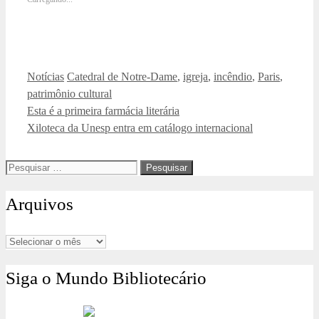
Categorias
Tags
Notícias
Catedral de Notre-Dame
,
igreja
,
incêndio
,
Paris
,
patrimônio cultural
Esta é a primeira farmácia literária
Xiloteca da Unesp entra em catálogo internacional
Pesquisar
por:
Arquivos
Arquivos
Siga o Mundo Bibliotecário