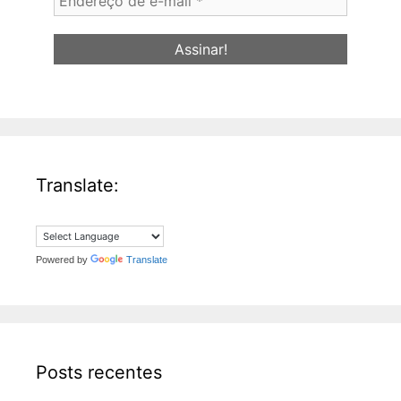
de
e-
mail
*
Translate:
Powered by
Translate
Posts recentes