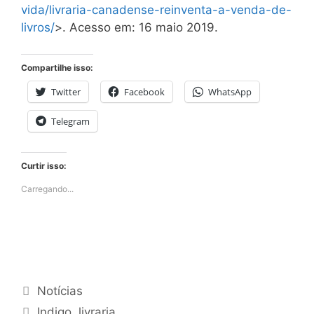
vida/livraria-canadense-reinventa-a-venda-de-
livros/
>. Acesso em: 16 maio 2019.
Compartilhe isso:
Twitter
Facebook
WhatsApp
Telegram
Curtir isso:
Carregando...
Categorias
Notícias
Tags
Indigo
,
livraria