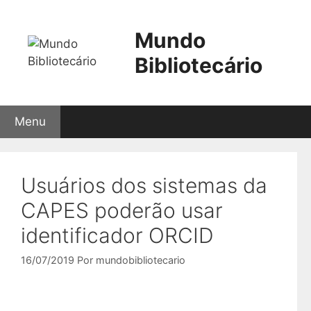
Pular
para
Mundo
o
conteúdo
Bibliotecário
Menu
Usuários dos sistemas da
CAPES poderão usar
identificador ORCID
16/07/2019
Por
mundobibliotecario