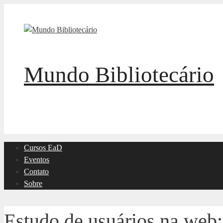
Pular
para
o
conteúdo
Mundo Bibliotecário
Cursos EaD
Eventos
Contato
Sobre
Estudo de usuários na web: