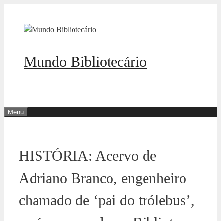
Pular
para
o
conteúdo
Mundo Bibliotecário
Menu
HISTÓRIA: Acervo de
Adriano Branco, engenheiro
chamado de ‘pai do trólebus’,