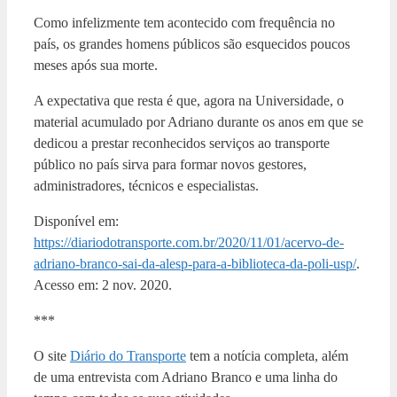
Como infelizmente tem acontecido com frequência no
país, os grandes homens públicos são esquecidos poucos
meses após sua morte.
A expectativa que resta é que, agora na Universidade, o
material acumulado por Adriano durante os anos em que se
dedicou a prestar reconhecidos serviços ao transporte
público no país sirva para formar novos gestores,
administradores, técnicos e especialistas.
Disponível em:
https://diariodotransporte.com.br/2020/11/01/acervo-de-
adriano-branco-sai-da-alesp-para-a-biblioteca-da-poli-usp/
.
Acesso em: 2 nov. 2020.
***
O site
Diário do Transporte
tem a notícia completa, além
de uma entrevista com Adriano Branco e uma linha do