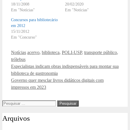
18/11/2008
20/02/2020
Em "Notícias"
Em "Notícias"
Concursos para bibliotecário
em 2012
15/11/2012
Em "Concurso"
Categorias
Tags
Notícias
acervo
,
biblioteca
,
POLI-USP
,
transporte público
,
trólebus
Especialistas indicam obras indispensáveis para montar sua
biblioteca de gastronomia
Governo quer mesclar livros didáticos digitais com
impressos em 2023
Pesquisar
por:
Arquivos