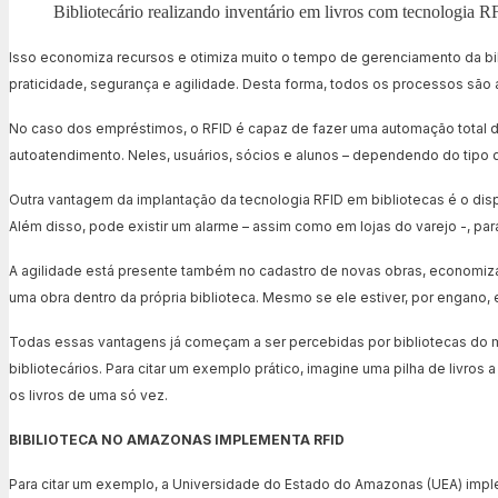
Bibliotecário realizando inventário em livros com tecnologia 
Isso economiza recursos e otimiza muito o tempo de gerenciamento da bi
praticidade, segurança e agilidade. Desta forma, todos os processos são 
No caso dos empréstimos, o RFID é capaz de fazer uma automação total d
autoatendimento. Neles, usuários, sócios e alunos – dependendo do tipo de
Outra vantagem da implantação da tecnologia RFID em bibliotecas é o dispo
Além disso, pode existir um alarme – assim como em lojas do varejo -, pa
A agilidade está presente também no cadastro de novas obras, economiza
uma obra dentro da própria biblioteca. Mesmo se ele estiver, por engano, 
Todas essas vantagens já começam a ser percebidas por bibliotecas do m
bibliotecários. Para citar um exemplo prático, imagine uma pilha de livros
os livros de uma só vez.
BIBILIOTECA NO AMAZONAS IMPLEMENTA RFID
Para citar um exemplo, a Universidade do Estado do Amazonas (UEA) imple