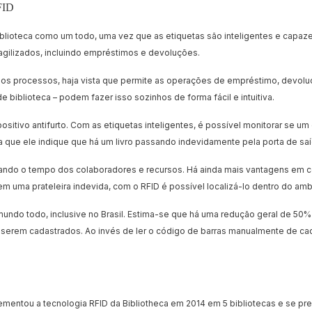
RFID
blioteca como um todo, uma vez que as etiquetas são inteligentes e capa
agilizados, incluindo empréstimos e devoluções.
os processos, haja vista que permite as operações de empréstimo, devolu
 biblioteca – podem fazer isso sozinhos de forma fácil e intuitiva.
sitivo antifurto. Com as etiquetas inteligentes, é possível monitorar se um
ra que ele indique que há um livro passando indevidamente pela porta de saí
ndo o tempo dos colaboradores e recursos. Há ainda mais vantagens em con
em uma prateleira indevida, com o RFID é possível localizá-lo dentro do amb
undo todo, inclusive no Brasil. Estima-se que há uma redução geral de 5
 a serem cadastrados. Ao invés de ler o código de barras manualmente de cada
mentou a tecnologia RFID da Bibliotheca em 2014 em 5 bibliotecas e se pre