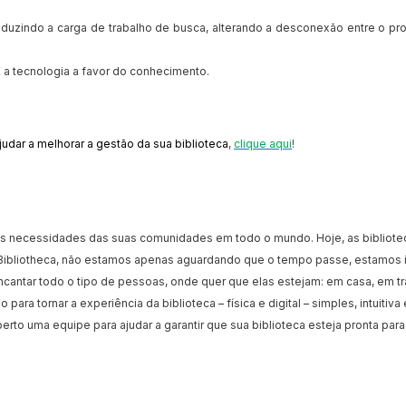
 reduzindo a carga de trabalho de busca, alterando a desconexão entre o
 a tecnologia a favor do conhecimento.
ar a melhorar a gestão da sua biblioteca
,
clique aqui
!
er às necessidades das suas comunidades em todo o mundo. Hoje, as biblio
ibliotheca, não estamos apenas aguardando que o tempo passe, estamos in
encantar todo o tipo de pessoas, onde quer que elas estejam: em casa, em t
para tornar a experiência da biblioteca – física e digital – simples, intuit
erto uma equipe para ajudar a garantir que sua biblioteca esteja pronta para