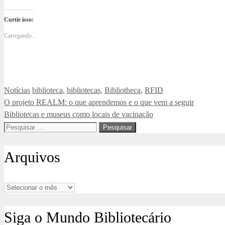
Curtir isso:
Carregando...
Categorias
Tags
Notícias
biblioteca
,
bibliotecas
,
Bibliotheca
,
RFID
O projeto REALM: o que aprendemos e o que vem a seguir
Bibliotecas e museus como locais de vacinação
Pesquisar
por:
Arquivos
Arquivos
Siga o Mundo Bibliotecário