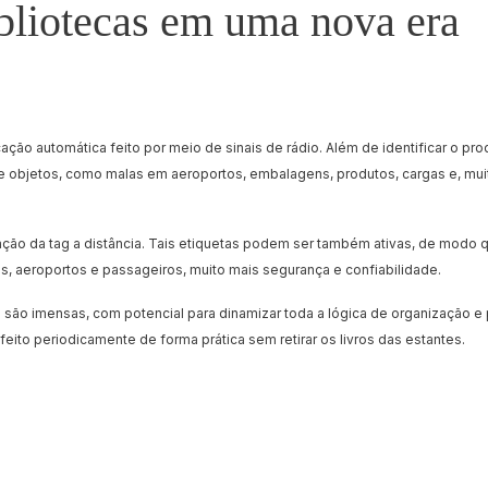
bliotecas em uma nova era
ação automática feito por meio de sinais de rádio. Além de identificar o pro
 objetos, como malas em aeroportos, embalagens, produtos, cargas e, muito
ação da tag a distância. Tais etiquetas podem ser também ativas, de modo q
 aeroportos e passageiros, muito mais segurança e confiabilidade.
são imensas, com potencial para dinamizar toda a lógica de organização e 
eito periodicamente de forma prática sem retirar os livros das estantes.