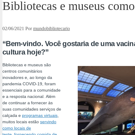
Bibliotecas e museus como
02/06/2021
Por
mundobibliotecario
“Bem-vindo. Você gostaria de uma vaci
cultura hoje?”
Bibliotecas e museus são
centros comunitários
inovadores e, ao longo da
pandemia COVID-19, foram
essenciais para a comunidade
e a resposta nacional.
Além
de continuar a fornecer às
suas comunidades serviços de
calçada e
programas virtuais
,
muitos locais estão
servindo
como locais de
teste
,
fornecendo comida de