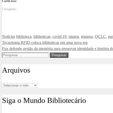
Curtir isso:
Carregando...
Categorias
Tags
Notícias
biblioteca
,
bibliotecas
,
covid-19
,
museu
,
museus
,
OCLC
,
pa
Tecnologia RFID coloca bibliotecas em uma nova era
Fux defende gestão da memória para preservar identidade e história do
Pesquisar
por:
Arquivos
Arquivos
Siga o Mundo Bibliotecário