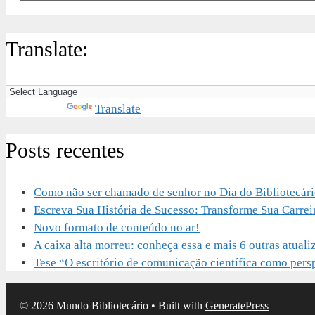
Translate:
Powered by
Translate
Posts recentes
Como não ser chamado de senhor no Dia do Bibliotecár
Escreva Sua História de Sucesso: Transforme Sua Carrei
Novo formato de conteúdo no ar!
A caixa alta morreu: conheça essa e mais 6 outras atu
Tese “O escritório de comunicação científica como perspe
© 2026 Mundo Bibliotecário
• Built with
GeneratePress