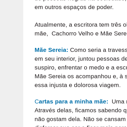
em outros espaços de poder.
Atualmente, a escritora tem três 
mãe, Cachorro Velho e Mãe Sereia,
S
Mãe Sereia:
Como seria a travess
i
em seu interior, juntou pessoas d
t
suspiro, enfrentar o medo e a es
e
Mãe Sereia os acompanhou e, à 
e
essa injusta e dolorosa viagem.
x
S
C
artas para a minha mãe:
Uma m
t
i
Através delas, ficamos sabendo qu
e
t
não gostam dela. Não se cansam 
r