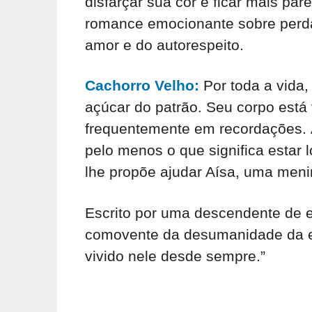
e
disfarçar sua cor e ficar mais p
n
e
romance emocionante sobre perdas
o
x
amor e do autorespeito.
t
S
Cachorro Velho:
Por toda a vida
e
i
açúcar do patrão. Seu corpo está
r
t
frequentemente em recordações. À
n
e
pelo menos o que significa estar 
o
e
lhe propõe ajudar Aísa, uma menin
x
Escrito por uma descendente de e
t
comovente da desumanidade da esc
e
vivido nele desde sempre.”
r
n
o