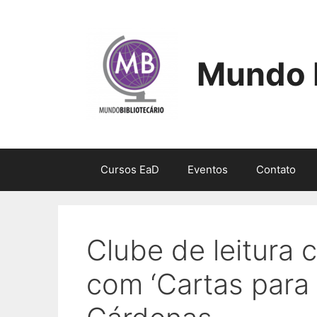
Pular
para
o
conteúdo
Mundo B
Cursos EaD
Eventos
Contato
Clube de leitura 
com ‘Cartas para