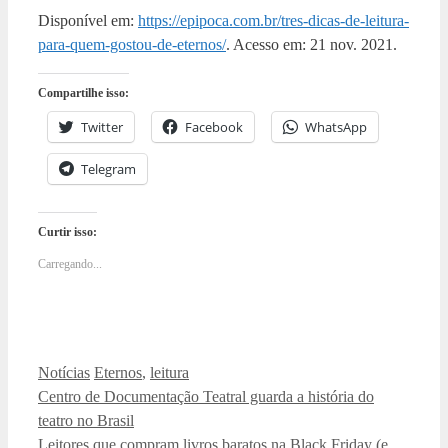
Disponível em:
https://epipoca.com.br/tres-dicas-de-leitura-
para-quem-gostou-de-eternos/
. Acesso em: 21 nov. 2021.
Compartilhe isso:
Twitter
Facebook
WhatsApp
Telegram
Curtir isso:
Carregando...
Categorias
Tags
Notícias
Eternos
,
leitura
Centro de Documentação Teatral guarda a história do
teatro no Brasil
Leitores que compram livros baratos na Black Friday (e