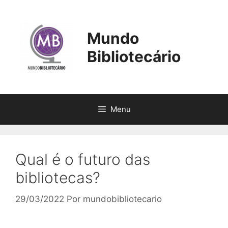
Pular
para
o
Mundo
conteúdo
Bibliotecário
Menu
Qual é o futuro das
bibliotecas?
29/03/2022
Por
mundobibliotecario