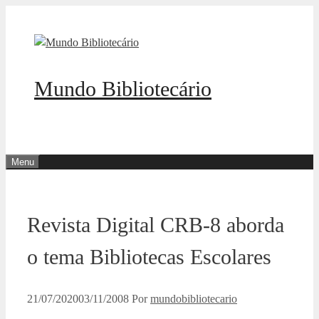
Pular
para
o
conteúdo
Mundo Bibliotecário
Menu
Revista Digital CRB-8 aborda
o tema Bibliotecas Escolares
21/07/2020
03/11/2008
Por
mundobibliotecario