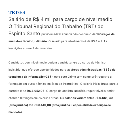
TRT/ES
Salário de R$ 4 mil para cargo de nível médio
O Tribunal Regional do Trabalho (TRT) do
Espírito Santo
publicou edital anunciando concurso de
145 vagas de
analista e técnico judiciário
. O salário para nível médio é de R$ 4 mil. As
inscrições abrem 9 de fevereiro.
Candidatos com nível médio podem candidatar-se ao cargo de técnico
judiciário, que oferece oportunidades para as
áreas administrativas (38 ) e de
tecnologia da informação (08 )
– este este último tem como pré-requisito a
formação em curso técnico na área de informática. O salário inicial bruto para a
carreira é de
R$ 4.052,96
. O cargo de analista judiciário requer nível superior
oferece 99 vagas em diversas áreas. Os
salários variam entre R$ 6.661, 39
(área jurídica) até R$ 8.140,08 (área jurídica 0 especialidade execução de
mandato).