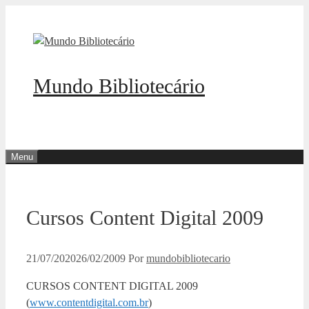
Pular
para
o
conteúdo
Mundo Bibliotecário
Menu
Cursos Content Digital 2009
21/07/2020
26/02/2009
Por
mundobibliotecario
CURSOS CONTENT DIGITAL 2009
(
www.contentdigital.com.br
)