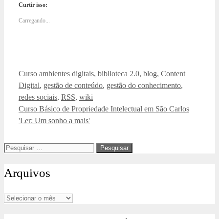
Curtir isso:
Carregando...
Categorias
Tags
Curso
ambientes digitais
,
biblioteca 2.0
,
blog
,
Content
Digital
,
gestão de conteúdo
,
gestão do conhecimento
,
redes sociais
,
RSS
,
wiki
Curso Básico de Propriedade Intelectual em São Carlos
'Ler: Um sonho a mais'
Pesquisar
por:
Arquivos
Arquivos