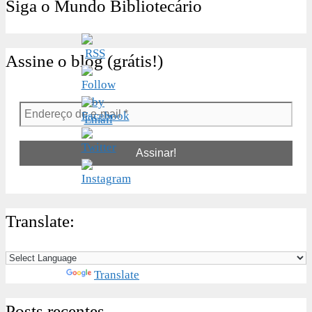
Siga o Mundo Bibliotecário
Assine o blog (grátis!)
Endereço
de
e-
mail
*
Translate:
Powered by
Translate
Posts recentes