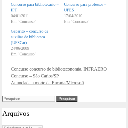
Concurso para bibliotecário –
Concurso para professor –
IPT
UFES
04/01/2011
17/04/2010
Em "Concurso"
Em "Concurso"
Gabarito – concurso de
auxiliar de biblioteca
(UFSCar)
24/06/2009
Em "Concurso"
Categorias
Tags
Concurso
concurso de biblioteconomia
,
INFRAERO
Concurso – São Carlos/SP
Anunciada a morte da Encarta/Microsoft
Pesquisar
por:
Arquivos
Arquivos