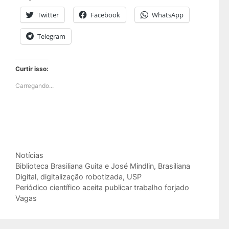
Twitter
Facebook
WhatsApp
Telegram
Curtir isso:
Carregando...
Categorias
Notícias
Tags
Biblioteca Brasiliana Guita e José Mindlin
,
Brasiliana
Digital
,
digitalização robotizada
,
USP
Periódico científico aceita publicar trabalho forjado
Vagas