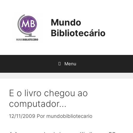
Pular
para
o
Mundo
conteúdo
Bibliotecário
Menu
E o livro chegou ao
computador…
12/11/2009
Por
mundobibliotecario