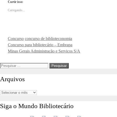
Curtir isso:
Carregando...
Categorias
Tags
Concurso
concurso de biblioteconomia
Concurso para bibliotecário – Embrapa
Minas Gerais Administração e Serviços S/A
Pesquisar
por:
Arquivos
Arquivos
Siga o Mundo Bibliotecário