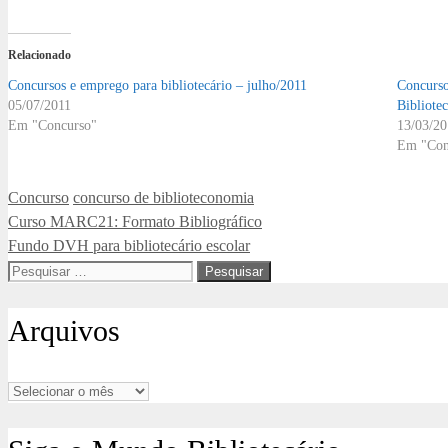
Relacionado
Concursos e emprego para bibliotecário – julho/2011
Concurso
05/07/2011
Bibliote
Em "Concurso"
13/03/2
Em "Con
Categorias
Tags
Concurso
concurso de biblioteconomia
Curso MARC21: Formato Bibliográfico
Fundo DVH para bibliotecário escolar
Pesquisar
por:
Arquivos
Arquivos