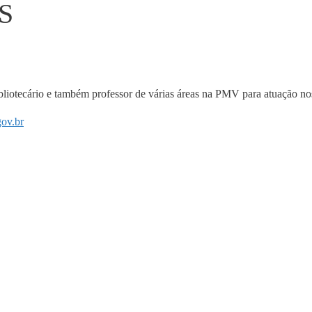
ES
bibliotecário e também professor de várias áreas na PMV para atuação no
gov.br