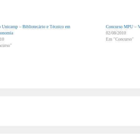
 Unicamp – Bibliotecário e Técnico em
Concurso MPU – Va
conomia
02/08/2010
010
Em "Concurso"
curso"