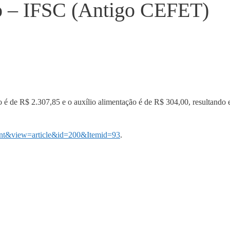
io – IFSC (Antigo CEFET)
co é de R$ 2.307,85 e o auxílio alimentação é de R$ 304,00, resultan
tent&view=article&id=200&Itemid=93
.