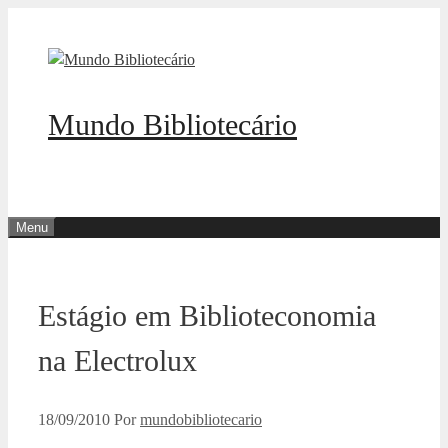
Pular
para
o
conteúdo
Mundo Bibliotecário
Menu
Estágio em Biblioteconomia
na Electrolux
18/09/2010
Por
mundobibliotecario