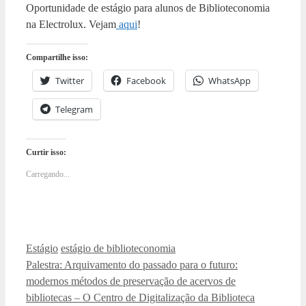
Oportunidade de estágio para alunos de Biblioteconomia
na Electrolux. Vejam
aqui
!
Compartilhe isso:
Twitter
Facebook
WhatsApp
Telegram
Curtir isso:
Carregando...
Categorias
Tags
Estágio
estágio de biblioteconomia
Palestra: Arquivamento do passado para o futuro:
modernos métodos de preservação de acervos de
bibliotecas – O Centro de Digitalização da Biblioteca