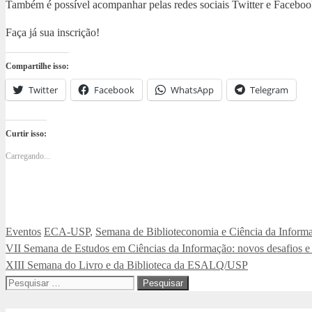
Também é possível acompanhar pelas redes sociais Twitter e Faceboo
Faça já sua inscrição!
Compartilhe isso:
Twitter
Facebook
WhatsApp
Telegram
Curtir isso:
Carregando...
Categorias
Tags
Eventos
ECA-USP
,
Semana de Biblioteconomia e Ciência da Inform
VII Semana de Estudos em Ciências da Informação: novos desafios e 
XIII Semana do Livro e da Biblioteca da ESALQ/USP
Pesquisar
por: