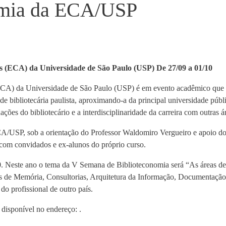
omia da ECA/USP
s (ECA) da Universidade de São Paulo (USP) De 27/09 a 01/10
) da Universidade de São Paulo (USP) é em evento acadêmico que obje
e bibliotecária paulista, aproximando-a da principal universidade públi
es do bibliotecário e a interdisciplinaridade da carreira com outras á
CA/USP, sob a orientação do Professor Waldomiro Vergueiro e apoio d
om convidados e ex-alunos do próprio curso.
0. Neste ano o tema da V Semana de Biblioteconomia será “As áreas de 
s de Memória, Consultorias, Arquitetura da Informação, Documentação
do profissional de outro país.
disponível no endereço: .