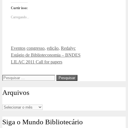
Curtir isso:
Carregando...
Categorias
Tags
Eventos
congresso
,
edição
,
Redalyc
Estágio de Biblioteconomia – BNDES
LILAC 2011 Call for papers
Pesquisar
por:
Arquivos
Arquivos
Siga o Mundo Bibliotecário