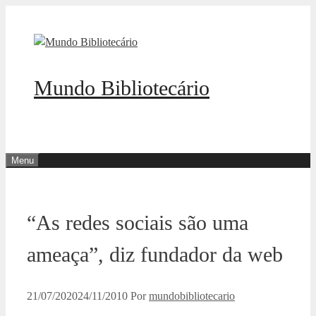
Pular
para
o
conteúdo
Mundo Bibliotecário
Menu
“As redes sociais são uma
ameaça”, diz fundador da web
21/07/2020
24/11/2010
Por
mundobibliotecario