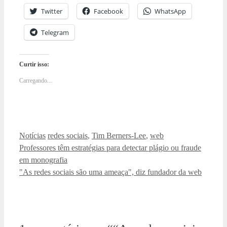
Twitter
Facebook
WhatsApp
Telegram
Curtir isso:
Carregando...
Categorias
Tags
Notícias
redes sociais
,
Tim Berners-Lee
,
web
Professores têm estratégias para detectar plágio ou fraude
em monografia
"As redes sociais são uma ameaça", diz fundador da web