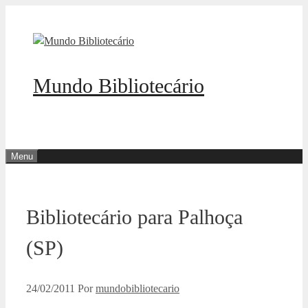
Pular
para
o
conteúdo
Mundo Bibliotecário
Menu
Bibliotecário para Palhoça
(SP)
24/02/2011
Por
mundobibliotecario