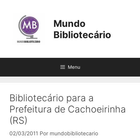
Pular
para
o
Mundo
conteúdo
Bibliotecário
Menu
Bibliotecário para a
Prefeitura de Cachoeirinha
(RS)
02/03/2011
Por
mundobibliotecario