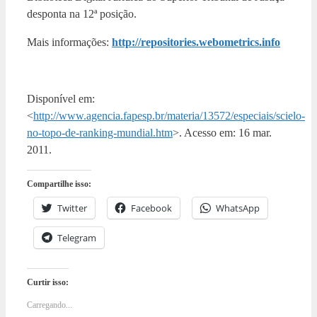
desponta na 12ª posição.
Mais informações:
http://repositories.webometrics.info
Disponível em:
<
http://www.agencia.fapesp.br/materia/13572/especiais/scielo-
no-topo-de-ranking-mundial.htm
>. Acesso em: 16 mar.
2011.
Compartilhe isso:
Twitter
Facebook
WhatsApp
Telegram
Curtir isso:
Carregando...