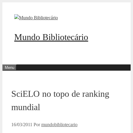
Pular
para
o
conteúdo
Mundo Bibliotecário
Menu
SciELO no topo de ranking
mundial
16/03/2011
Por
mundobibliotecario