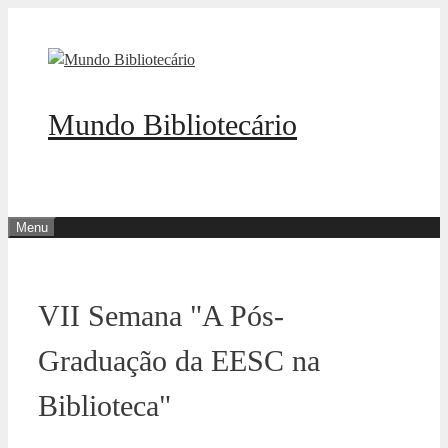
Pular
para
o
conteúdo
Mundo Bibliotecário
Menu
VII Semana "A Pós-
Graduação da EESC na
Biblioteca"