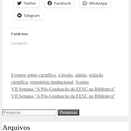
Twitter
Facebook
WhatsApp
Telegram
Curtir isso:
Carregando...
Categorias
Tags
Eventos
artigo científico
,
e-books
,
plágio
,
redação
científica
,
repositório institucional
,
Scopus
VII Semana “A Pós-Graduação da EESC na Biblioteca”
VII Semana "A Pós-Graduação da EESC na Biblioteca"
Pesquisar
por:
Arquivos