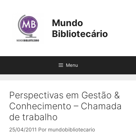
Pular
para
o
Mundo
conteúdo
Bibliotecário
Menu
Perspectivas em Gestão &
Conhecimento – Chamada
de trabalho
25/04/2011
Por
mundobibliotecario