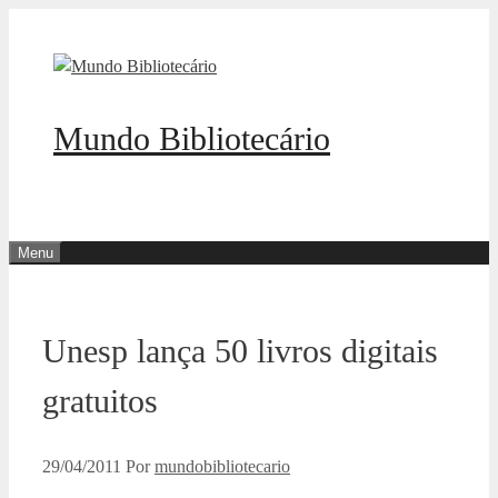
Pular
para
o
conteúdo
Mundo Bibliotecário
Menu
Unesp lança 50 livros digitais
gratuitos
29/04/2011
Por
mundobibliotecario