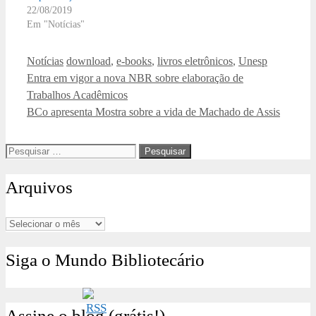
22/08/2019
Em "Notícias"
Categorias
Tags
Notícias
download
,
e-books
,
livros eletrônicos
,
Unesp
Entra em vigor a nova NBR sobre elaboração de
Trabalhos Acadêmicos
BCo apresenta Mostra sobre a vida de Machado de Assis
Pesquisar
por:
Arquivos
Arquivos
Siga o Mundo Bibliotecário
Assine o blog (grátis!)