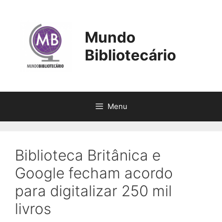
Pular
para
o
Mundo
conteúdo
Bibliotecário
Menu
Biblioteca Britânica e
Google fecham acordo
para digitalizar 250 mil
livros