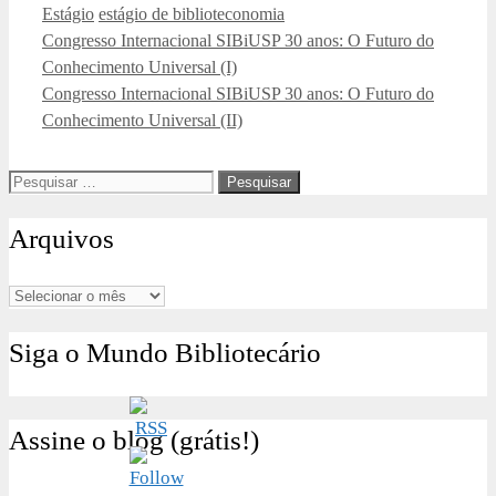
Categorias
Tags
Estágio
estágio de biblioteconomia
Congresso Internacional SIBiUSP 30 anos: O Futuro do
Conhecimento Universal (I)
Congresso Internacional SIBiUSP 30 anos: O Futuro do
Conhecimento Universal (II)
Pesquisar
por:
Arquivos
Arquivos
Siga o Mundo Bibliotecário
Assine o blog (grátis!)