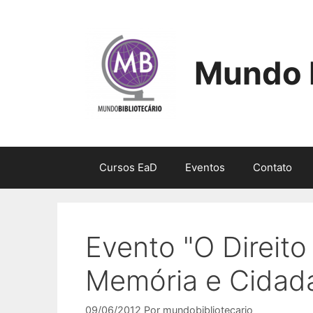
Pular
para
o
conteúdo
Mundo B
Cursos EaD
Eventos
Contato
Evento "O Direito
Memória e Cidada
09/06/2012
Por
mundobibliotecario