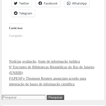
Twitter
Facebook
WhatsApp
Telegram
Curtir isso:
Carregando...
Categorias
Tags
Notícias
avaliação
,
fonte de informação jurídica
6º Encontro de Bibliotecas Biomédicas do Rio de Janeiro
(ENBIB)
FAPESP e Thomson Reuters anunciam acordo para
integração de bases de informação científica
Pesquisar
por: