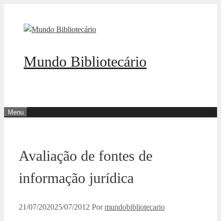
Pular
para
o
conteúdo
Mundo Bibliotecário
Menu
Avaliação de fontes de
informação jurídica
21/07/2020
25/07/2012
Por
mundobibliotecario