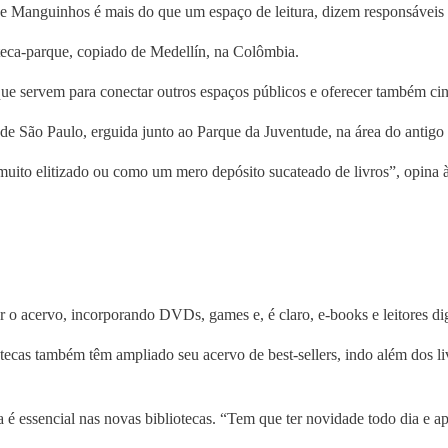
de Manguinhos é mais do que um espaço de leitura, dizem responsáveis
ioteca-parque, copiado de Medellín, na Colômbia.
que servem para conectar outros espaços públicos e oferecer também ci
de São Paulo, erguida junto ao Parque da Juventude, na área do antigo 
muito elitizado ou como um mero depósito sucateado de livros”, opina 
 o acervo, incorporando DVDs, games e, é claro, e-books e leitores dig
otecas também têm ampliado seu acervo de best-sellers, indo além dos l
a é essencial nas novas bibliotecas. “Tem que ter novidade todo dia e ap