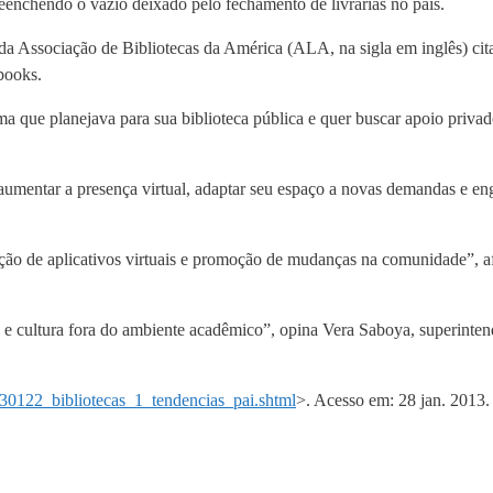
reenchendo o vazio deixado pelo fechamento de livrarias no país.
 da Associação de Bibliotecas da América (ALA, na sigla em inglês) cita
books.
a que planejava para sua biblioteca pública e quer buscar apoio privad
umentar a presença virtual, adaptar seu espaço a novas demandas e enga
riação de aplicativos virtuais e promoção de mudanças na comunidade”,
 cultura fora do ambiente acadêmico”, opina Vera Saboya, superintend
130122_bibliotecas_1_tendencias_pai.shtml
>. Acesso em: 28 jan. 2013.