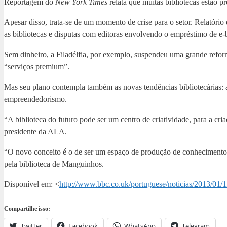
Reportagem do
New York Times
relata que muitas bibliotecas estão p
Apesar disso, trata-se de um momento de crise para o setor. Relatório
as bibliotecas e disputas com editoras envolvendo o empréstimo de e-
Sem dinheiro, a Filadélfia, por exemplo, suspendeu uma grande reform
“serviços premium”.
Mas seu plano contempla também as novas tendências bibliotecárias: a
empreendedorismo.
“A biblioteca do futuro pode ser um centro de criatividade, para a c
presidente da ALA.
“O novo conceito é o de ser um espaço de produção de conhecimento e
pela biblioteca de Manguinhos.
Disponível em: <
http://www.bbc.co.uk/portuguese/noticias/2013/01/
Compartilhe isso:
Twitter
Facebook
WhatsApp
Telegram