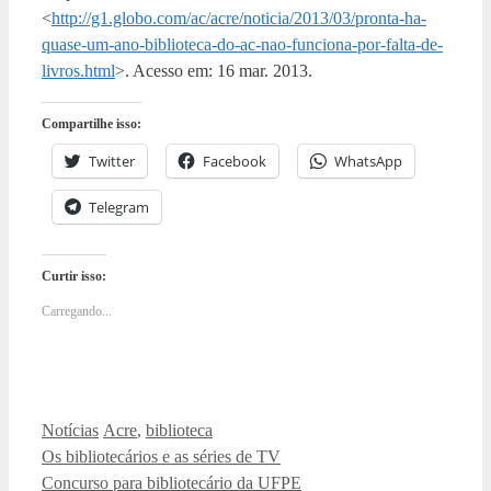
<
http://g1.globo.com/ac/acre/noticia/2013/03/pronta-ha-
quase-um-ano-biblioteca-do-ac-nao-funciona-por-falta-de-
livros.html
>. Acesso em: 16 mar. 2013.
Compartilhe isso:
Twitter
Facebook
WhatsApp
Telegram
Curtir isso:
Carregando...
Categorias
Tags
Notícias
Acre
,
biblioteca
Os bibliotecários e as séries de TV
Concurso para bibliotecário da UFPE