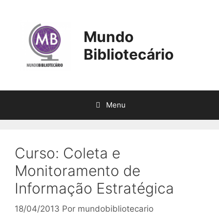
Pular
para
o
Mundo
conteúdo
Bibliotecário
Menu
Curso: Coleta e
Monitoramento de
Informação Estratégica
18/04/2013
Por
mundobibliotecario