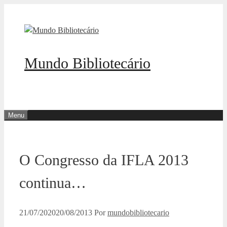
Pular
para
o
conteúdo
Mundo Bibliotecário
Menu
O Congresso da IFLA 2013
continua…
21/07/2020
20/08/2013
Por
mundobibliotecario