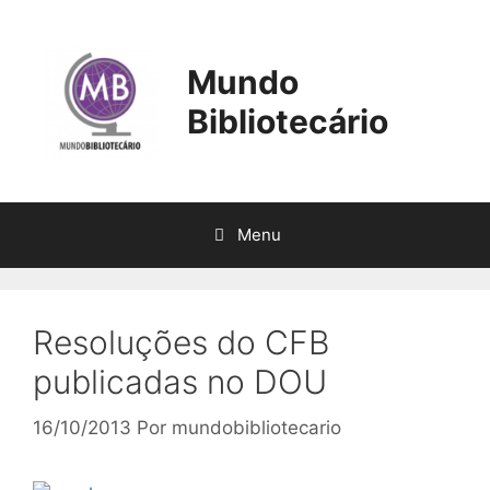
Pular
para
o
Mundo
conteúdo
Bibliotecário
Menu
Resoluções do CFB
publicadas no DOU
16/10/2013
Por
mundobibliotecario