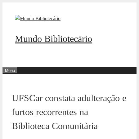
Pular
para
o
conteúdo
Mundo Bibliotecário
Menu
UFSCar constata adulteração e
furtos recorrentes na
Biblioteca Comunitária