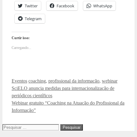
Twitter
Facebook
WhatsApp
Telegram
Curtir isso:
Carregando...
Categorias
Tags
Eventos
coaching
,
profissional da informação
,
webinar
SciELO anuncia medidas para internacionalização de
periódicos científicos
Webinar gratuito “Coaching na Atuação do Profissional da
Informação”
Pesquisar
por: